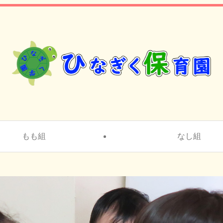
もも組
なし組